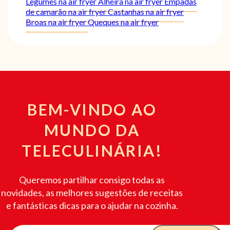
Legumes na air fryer
Alheira na air fryer
Empadas
de camarão na air fryer
Castanhas na air fryer
Broas na air fryer
Queques na air fryer
BEM-VINDO AO
MUNDO DA
TELECULINÁRIA!
Queremos partilhar consigo todas as
novidades, as melhores sugestões de receitas
e fantásticas dicas para o ajudar na cozinha.