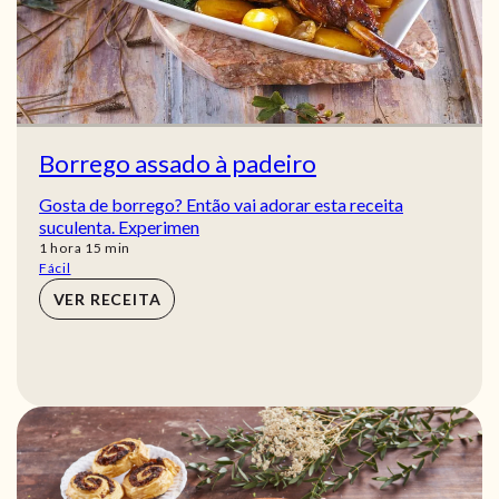
Borrego assado à padeiro
Gosta de borrego? Então vai adorar esta receita
suculenta. Experimen
hora
min
1
hora
15
min
Fácil
VER RECEITA