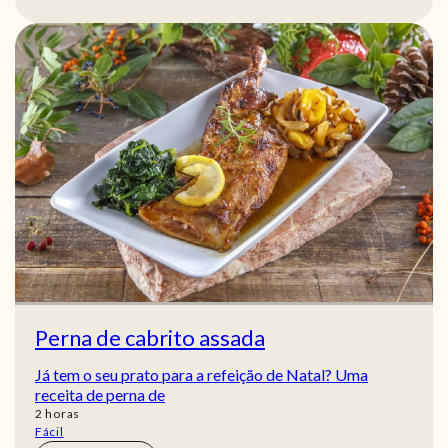
Perna de cabrito assada
Já tem o seu prato para a refeição de Natal? Uma
receita de perna de
horas
2
horas
Fácil