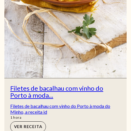
Filetes de bacalhau com vinho do
Porto à moda...
Filetes de bacalhau com vinho do Porto à moda do
Minho, a receita id
hora
1
hora
VER RECEITA