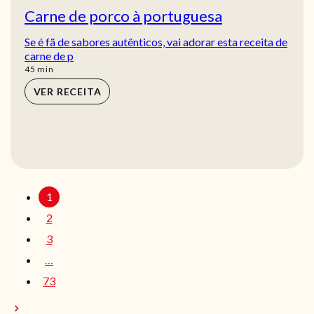
Carne de porco à portuguesa
Se é fã de sabores autênticos, vai adorar esta receita de
carne de p
min
45
min
VER RECEITA
1
2
3
…
73