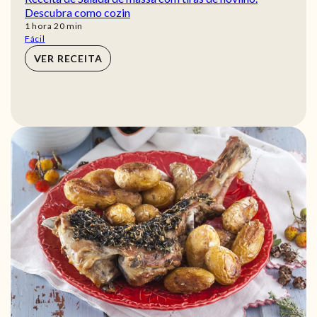
Descubra como cozin
hora
min
1
hora
20
min
Fácil
VER RECEITA