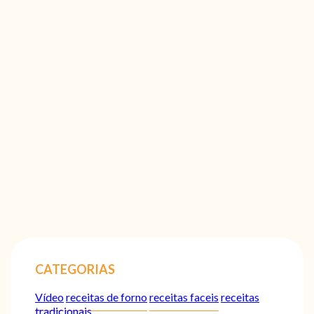
CATEGORIAS
Vídeo
receitas de forno
receitas faceis
receitas
tradicionais