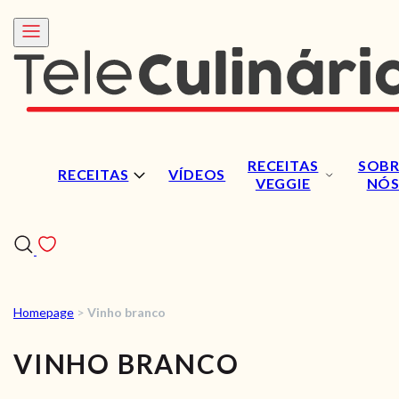
RECEITAS
SOBR
RECEITAS
VÍDEOS
VEGGIE
NÓ
Homepage
>
Vinho branco
RECEITAS
VINHO BRANCO
VÍDEOS