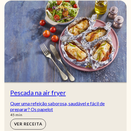
Pescada na air fryer
Quer uma refeição saborosa, saudável e fácil de
preparar? Os papelot
min
45
min
VER RECEITA