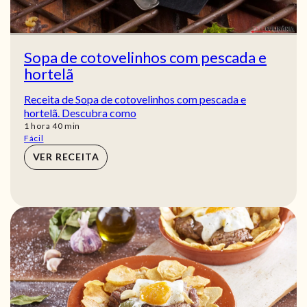
Sopa de cotovelinhos com pescada e
hortelã
Receita de Sopa de cotovelinhos com pescada e
hortelã. Descubra como
hora
min
1
hora
40
min
Fácil
VER RECEITA