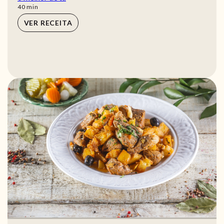
min
40
min
VER RECEITA