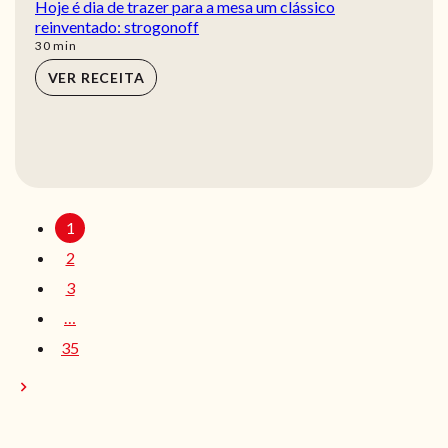
Hoje é dia de trazer para a mesa um clássico
reinventado: strogonoff
min
30
min
VER RECEITA
1
2
3
…
35