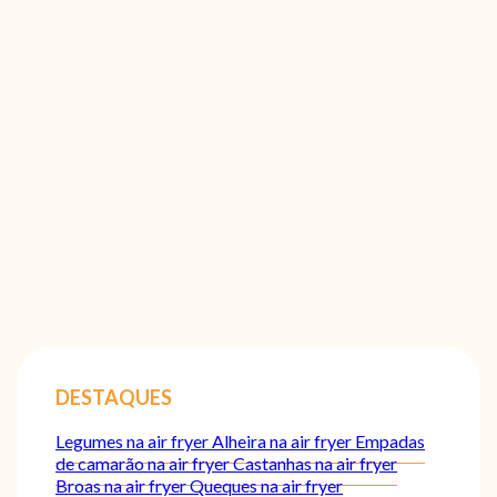
DESTAQUES
Legumes na air fryer
Alheira na air fryer
Empadas
de camarão na air fryer
Castanhas na air fryer
Broas na air fryer
Queques na air fryer