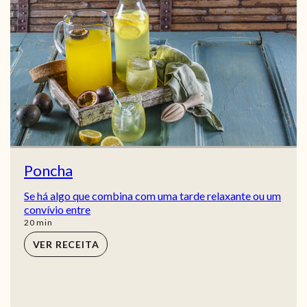
Poncha
Se há algo que combina com uma tarde relaxante ou um
convívio entre
min
20
min
VER RECEITA