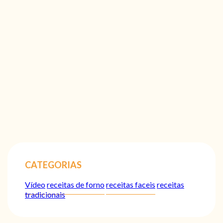
CATEGORIAS
Vídeo
receitas de forno
receitas faceis
receitas
tradicionais