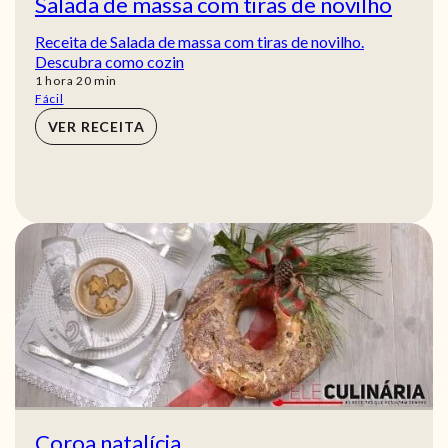
Salada de massa com tiras de novilho
Receita de Salada de massa com tiras de novilho.
Descubra como cozin
hora
min
1
hora
20
min
Fácil
VER RECEITA
Coroa natalícia