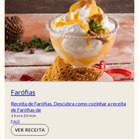
Farófias
Receita de Farófias. Descubra como cozinhar a receita
de Farófias de
hora
min
1
hora
20
min
Fácil
VER RECEITA