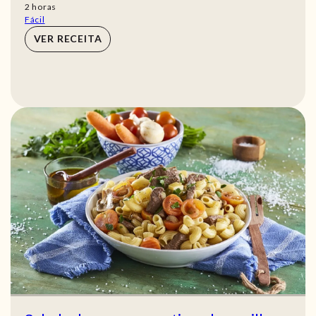
horas
2
horas
Fácil
VER RECEITA