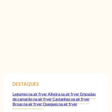
DESTAQUES
Legumes na air fryer
Alheira na air fryer
Empadas
de camarão na air fryer
Castanhas na air fryer
Broas na air fryer
Queques na air fryer