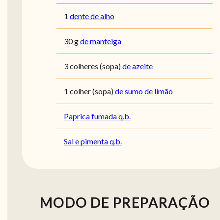
1
dente de alho
30
g
de manteiga
3
colheres (sopa)
de azeite
1
colher (sopa)
de sumo de limão
Paprica fumada q.b.
Sal e pimenta q.b.
MODO DE PREPARAÇÃO