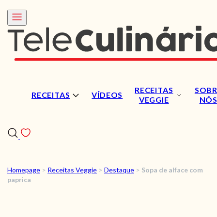
RECEITAS
SOBR
RECEITAS
VÍDEOS
VEGGIE
NÓ
Homepage
>
Receitas Veggie
>
Destaque
>
Sopa de alface com
RECEITAS
paprica
VÍDEOS