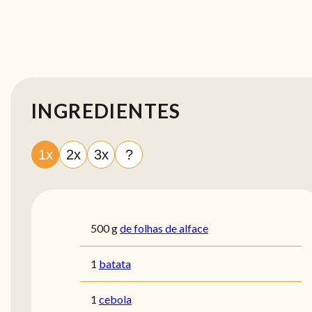
INGREDIENTES
1x
2x
3x
?
500
g
de folhas de alface
1
batata
1
cebola