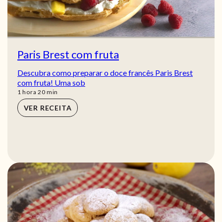
Paris Brest com fruta
Descubra como preparar o doce francês Paris Brest
com fruta! Uma sob
hora
min
1
hora
20
min
VER RECEITA