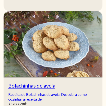
Bolachinhas de aveia
Receita de Bolachinhas de aveia. Descubra como
cozinhar a receita de
hora
min
1
hora
30
min