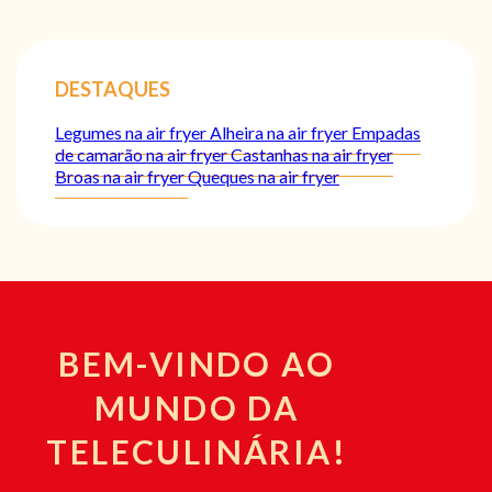
DESTAQUES
Legumes na air fryer
Alheira na air fryer
Empadas
de camarão na air fryer
Castanhas na air fryer
Broas na air fryer
Queques na air fryer
BEM-VINDO AO
MUNDO DA
TELECULINÁRIA!