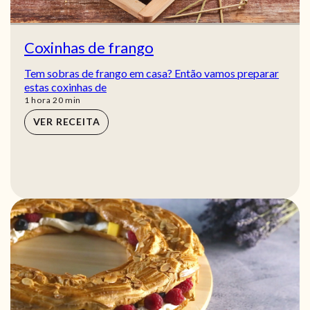
Coxinhas de frango
Tem sobras de frango em casa? Então vamos preparar
estas coxinhas de
hora
min
1
hora
20
min
VER RECEITA