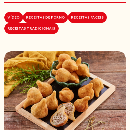
RECEITAS VEGGIE
SOBRE NÓS
VÍDEO
RECEITAS DE FORNO
RECEITAS FACEIS
RECEITAS TRADICIONAIS
LOJA ONLINE
BLOG