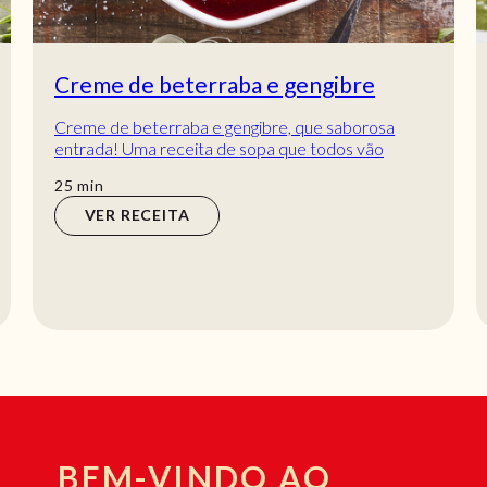
Creme de beterraba e gengibre
Creme de beterraba e gengibre, que saborosa
entrada! Uma receita de sopa que todos vão
adorar provar! Com um sabor delicioso a legumes e
min
25
min
com...
VER RECEITA
BEM-VINDO AO