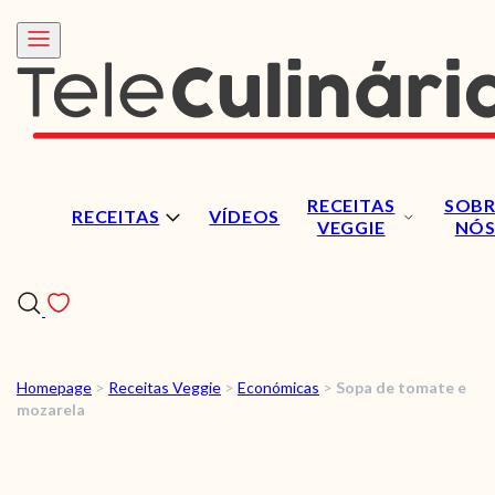
RECEITAS
SOBR
RECEITAS
VÍDEOS
VEGGIE
NÓ
Homepage
>
Receitas Veggie
>
Económicas
>
Sopa de tomate e
RECEITAS
mozarela
VÍDEOS