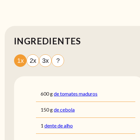
INGREDIENTES
1x
2x
3x
?
600
g
de tomates maduros
150
g
de cebola
1
dente de alho