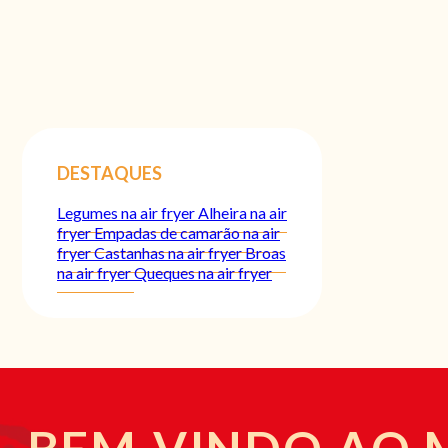
DESTAQUES
Legumes na air fryer
Alheira na air
fryer
Empadas de camarão na air
fryer
Castanhas na air fryer
Broas
na air fryer
Queques na air fryer