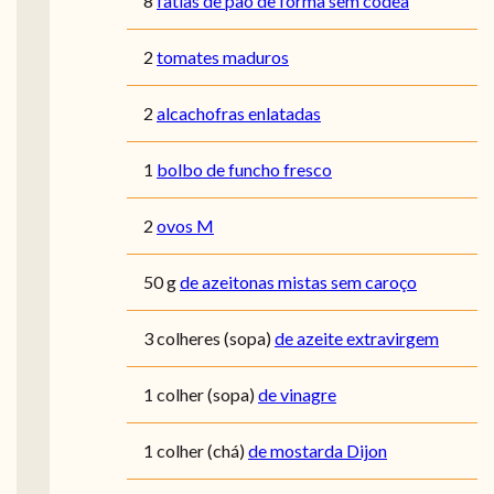
8
fatias de pão de forma sem côdea
2
tomates maduros
2
alcachofras enlatadas
1
bolbo de funcho fresco
2
ovos M
50
g
de azeitonas mistas sem caroço
3
colheres (sopa)
de azeite extravirgem
1
colher (sopa)
de vinagre
1
colher (chá)
de mostarda Dijon