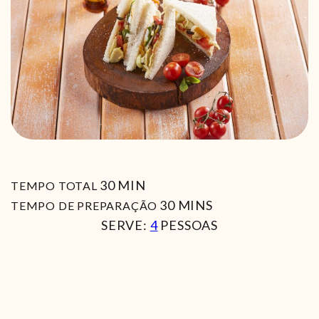
MIN
30
MIN
TEMPO TOTAL
MIN
30
MINS
TEMPO DE PREPARAÇÃO
SERVE:
4
PESSOAS