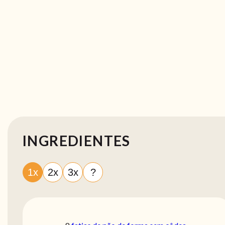
INGREDIENTES
1x
2x
3x
?