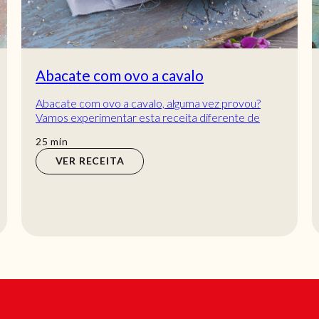
Omelete oriental
Já provou omelete oriental? Vamos fazer esta
omelete oriental e cozinhar uma receita diferente
aí por casa que é bastante deliciosa! É um pr...
min
25
min
VER RECEITA