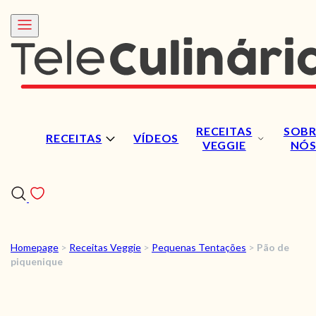
RECEITAS
SOBR
RECEITAS
VÍDEOS
VEGGIE
NÓ
Homepage
>
Receitas Veggie
>
Pequenas Tentações
>
Pão de
RECEITAS
piquenique
VÍDEOS