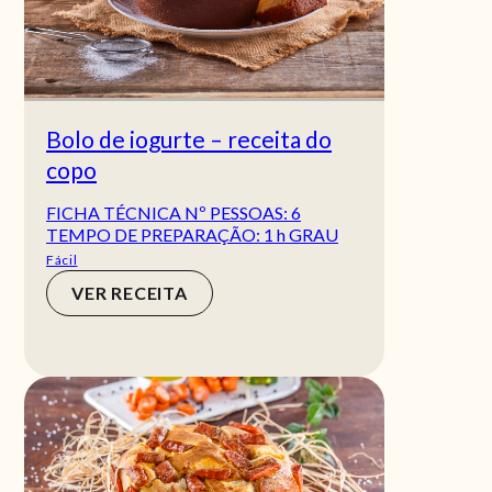
Bolo de iogurte – receita do
copo
FICHA TÉCNICA Nº PESSOAS: 6
TEMPO DE PREPARAÇÃO: 1 h GRAU
DE DIFICUL
Fácil
VER RECEITA