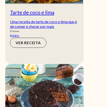
Tarte de coco e lima
Uma receita de tarte de coco e lima que é
de comer e chorar por mais
horas
2
horas
Médio
VER RECEITA