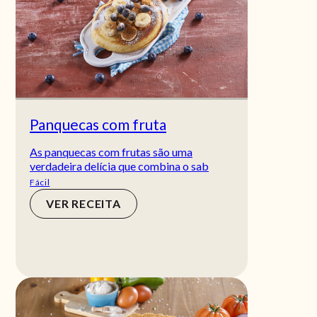
Panquecas com fruta
As panquecas com frutas são uma
verdadeira delícia que combina o sab
Fácil
VER RECEITA