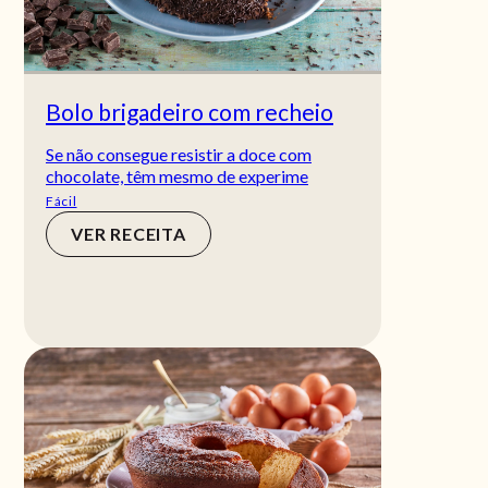
Bolo brigadeiro com recheio
Se não consegue resistir a doce com
chocolate, têm mesmo de experime
Fácil
VER RECEITA