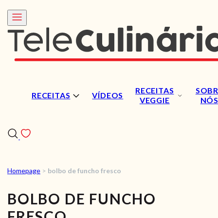
RECEITAS
SOBR
RECEITAS
VÍDEOS
VEGGIE
NÓ
Homepage
>
bolbo de funcho fresco
RECEITAS
BOLBO DE FUNCHO
VÍDEOS
FRESCO