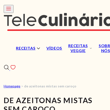
RECEITAS
SOBR
RECEITAS
VÍDEOS
VEGGIE
NÓ
Homepage
>
de azeitonas mistas sem caroço
RECEITAS
DE AZEITONAS MISTAS
VÍDEOS
SEM CAROÇO