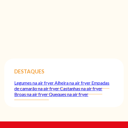
DESTAQUES
Legumes na air fryer
Alheira na air fryer
Empadas
de camarão na air fryer
Castanhas na air fryer
Broas na air fryer
Queques na air fryer