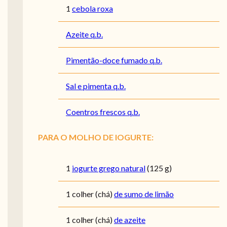
1
cebola roxa
Azeite q.b.
Pimentão-doce fumado q.b.
Sal e pimenta q.b.
Coentros frescos q.b.
PARA O MOLHO DE IOGURTE:
1
iogurte grego natural
(125 g)
1
colher (chá)
de sumo de limão
1
colher (chá)
de azeite