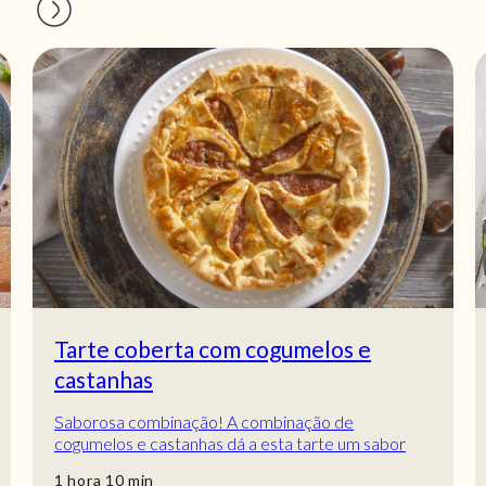
Tarte coberta com cogumelos e
castanhas
Saborosa combinação! A combinação de
cogumelos e castanhas dá a esta tarte um sabor
muito bom! Delicie-se com esta Tarte coberta com
hora
min
1
hora
10
min