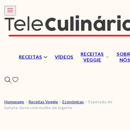
RECEITAS
SOBR
RECEITAS
VÍDEOS
VEGGIE
NÓ
Homepage
>
Receitas Veggie
>
Económicas
>
Espetada de
RECEITAS
batata-doce com molho de iogurte
VÍDEOS