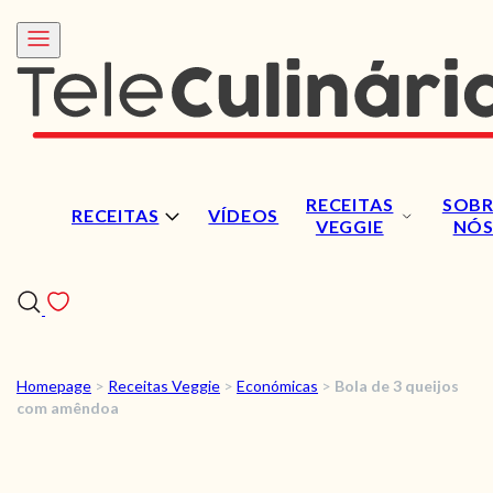
RECEITAS
SOBR
RECEITAS
VÍDEOS
VEGGIE
NÓ
Homepage
>
Receitas Veggie
>
Económicas
>
Bola de 3 queijos
RECEITAS
com amêndoa
VÍDEOS