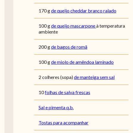
170
g
de queijo cheddar branco ralado
100
g
de queijo mascarpone
à temperatura
ambiente
200
g
de bagos de romã
100
g
de miolo de amêndoa laminado
2
colheres (sopa)
de manteiga sem sal
10
folhas de salva frescas
Sal e pimenta q.b.
Tostas para acompanhar