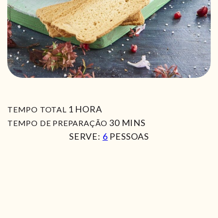
HORA
1
HORA
TEMPO TOTAL
MIN
30
MINS
TEMPO DE PREPARAÇÃO
SERVE:
6
PESSOAS