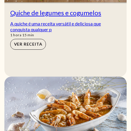
Quiche de legumes e cogumelos
A quiche é uma receita versátil e deliciosa que
conquista qualquer p
hora
min
1
hora
15
min
VER RECEITA