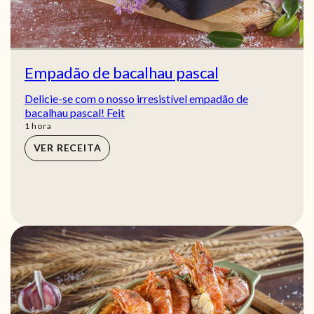
Empadão de bacalhau pascal
Delicie-se com o nosso irresistível empadão de
bacalhau pascal! Feit
hora
1
hora
VER RECEITA