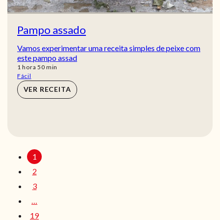
Pampo assado
Vamos experimentar uma receita simples de peixe com
este pampo assad
hora
min
1
hora
50
min
Fácil
VER RECEITA
1
2
3
…
19