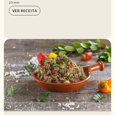
min
25
min
VER RECEITA