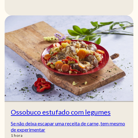
Ossobuco estufado com legumes
Se não deixa escapar uma receita de carne, tem mesmo
de experimentar
hora
1
hora