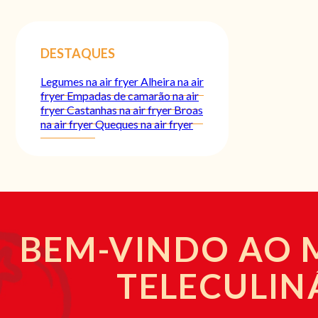
DESTAQUES
Legumes na air fryer
Alheira na air
fryer
Empadas de camarão na air
fryer
Castanhas na air fryer
Broas
na air fryer
Queques na air fryer
BEM-VINDO AO
TELECULIN