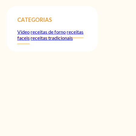
CATEGORIAS
Vídeo
receitas de forno
receitas
faceis
receitas tradicionais