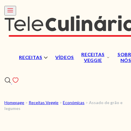
RECEITAS
SOBR
RECEITAS
VÍDEOS
VEGGIE
NÓ
Homepage
>
Receitas Veggie
>
Económicas
>
Assado de grão e
RECEITAS
legumes
VÍDEOS