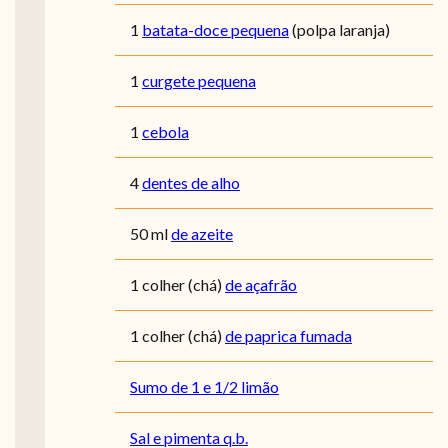
1
batata-doce pequena
(polpa laranja)
1
curgete pequena
1
cebola
4
dentes de alho
50
ml
de azeite
1
colher (chá)
de açafrão
1
colher (chá)
de paprica fumada
Sumo de 1 e 1/2 limão
Sal e pimenta q.b.