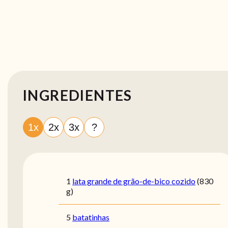
INGREDIENTES
1x
2x
3x
?
1
lata grande de grão-de-bico cozido
(830
g)
5
batatinhas