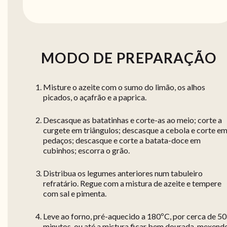
MODO DE PREPARAÇÃO
Misture o azeite com o sumo do limão, os alhos
picados, o açafrão e a paprica.
Descasque as batatinhas e corte-as ao meio; corte a
curgete em triângulos; descasque a cebola e corte e
pedaços; descasque e corte a batata-doce em
cubinhos; escorra o grão.
Distribua os legumes anteriores num tabuleiro
refratário. Regue com a mistura de azeite e tempere
com sal e pimenta.
Leve ao forno, pré-aquecido a 180ºC, por cerca de 50
minutos, ou até a mistura ficar bem dourada, mexend