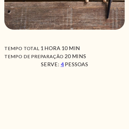
HORA
MIN
1
HORA
10
MIN
TEMPO TOTAL
MIN
20
MINS
TEMPO DE PREPARAÇÃO
SERVE:
4
PESSOAS