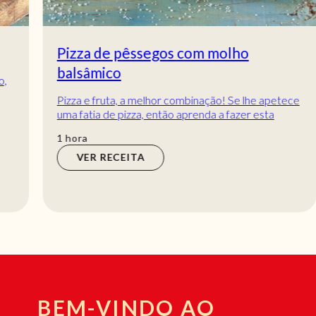
Pizza de pêssegos com molho
balsâmico
Pizza e fruta, a melhor combinação! Se lhe apetece
uma fatia de pizza, então aprenda a fazer esta
receita fácil caseira. Uma pizza de pêsseg...
hora
1
hora
VER RECEITA
BEM-VINDO AO