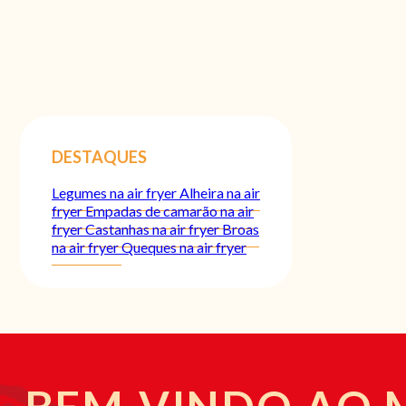
DESTAQUES
Legumes na air fryer
Alheira na air
fryer
Empadas de camarão na air
fryer
Castanhas na air fryer
Broas
na air fryer
Queques na air fryer