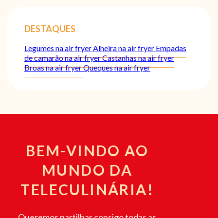
DESTAQUES
Legumes na air fryer
Alheira na air fryer
Empadas
de camarão na air fryer
Castanhas na air fryer
Broas na air fryer
Queques na air fryer
BEM-VINDO AO
MUNDO DA
TELECULINÁRIA!
Queremos partilhar consigo todas as