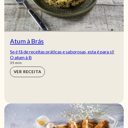
Atum à Brás
Se é fã de receitas práticas e saborosas, esta é para si!
O atum à B
min
35
min
VER RECEITA