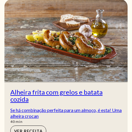
Alheira frita com grelos e batata
cozida
Se há combinação perfeita para um almoço, é esta! Uma
alheira crocan
min
40
min
VER RECEITA