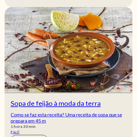
Sopa de feijão à moda da terra
Como se faz esta receita? Uma receita de sopa que se
prepara em 45 m
hora
min
1
hora
30
min
Fácil