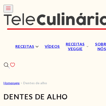
RECEITAS
SOBR
RECEITAS
VÍDEOS
VEGGIE
NÓ
Homepage
>
Dentes de alho
RECEITAS
DENTES DE ALHO
VÍDEOS