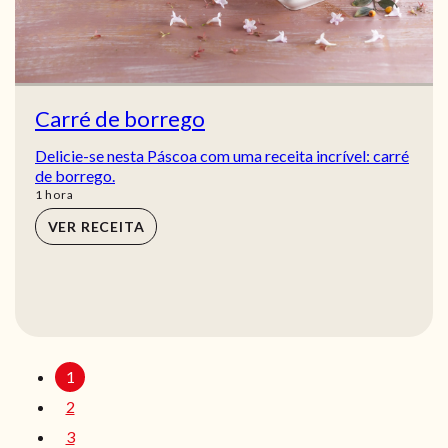
Carré de borrego
Delicie-se nesta Páscoa com uma receita incrível: carré
de borrego.
hora
1
hora
VER RECEITA
1
2
3