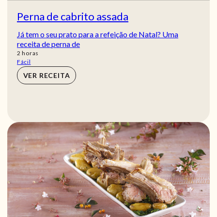
Perna de cabrito assada
Já tem o seu prato para a refeição de Natal? Uma
receita de perna de
horas
2
horas
Fácil
VER RECEITA