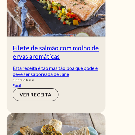
Filete de salmão com molho de
ervas aromáticas
Esta receita é tão mas tão boa que pode e
deve ser saboreada de Jane
hora
min
1
30
hora
min
Fácil
VER RECEITA