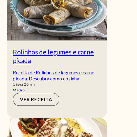
Rolinhos de legumes e carne
picada
Receita de Rolinhos de legumes e carne
picada. Descubra como cozinha
hora
min
1
20
hora
min
Médio
VER RECEITA