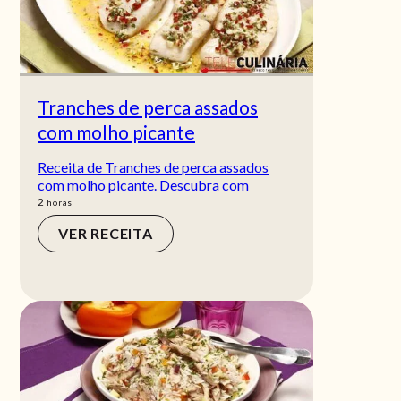
Tranches de perca assados
com molho picante
Receita de Tranches de perca assados
com molho picante. Descubra com
horas
2
horas
VER RECEITA