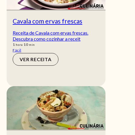
Cavala com ervas frescas
Receita de Cavala com ervas frescas.
Descubra como cozinhar a receit
hora
min
1
10
hora
min
Fácil
VER RECEITA