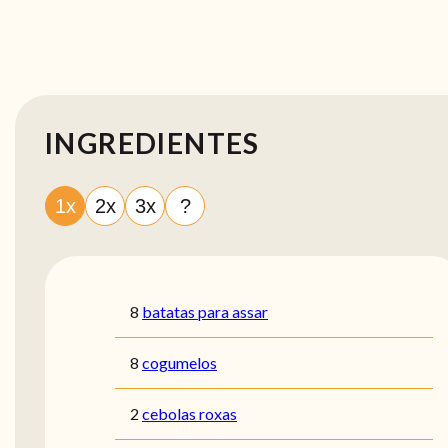
INGREDIENTES
1x
2x
3x
?
8
batatas para assar
8
cogumelos
2
cebolas roxas