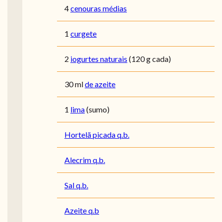
4
cenouras médias
1
curgete
2
iogurtes naturais
(120 g cada)
30
ml
de azeite
1
lima
(sumo)
Hortelã picada q.b.
Alecrim q.b.
Sal q.b.
Azeite q.b