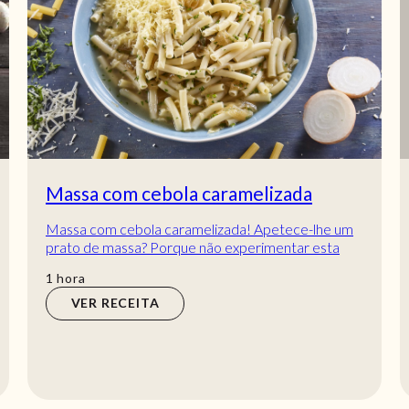
Massa com cebola caramelizada
Massa com cebola caramelizada! Apetece-lhe um
prato de massa? Porque não experimentar esta
com cebola caramelizada e queijo? Tanto sabor
hora
1
hora
num...
VER RECEITA