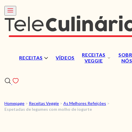
RECEITAS
SOBR
RECEITAS
VÍDEOS
VEGGIE
NÓ
Homepage
>
Receitas Veggie
>
As Melhores Refeições
>
RECEITAS
Espetadas de legumes com molho de iogurte
VÍDEOS