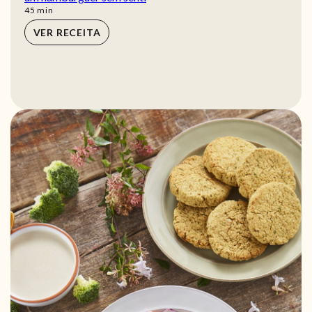
min
45
min
VER RECEITA