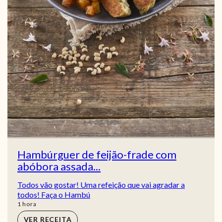
Hambúrguer de feijão-frade com
abóbora assada...
Todos vão gostar! Uma refeição que vai agradar a
todos! Faça o Hambú
hora
1
hora
VER RECEITA