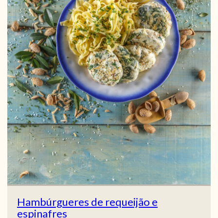
Hambúrgueres de requeijão e
espinafres