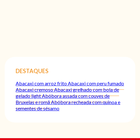
DESTAQUES
Abacaxi com arroz frito
Abacaxi com peru fumado
Abacaxi cremoso
Abacaxi grelhado com bola de
gelado light
Abóbora assada com couves de
Bruxelas e romã
Abóbora recheada com quinoa e
sementes de sésamo