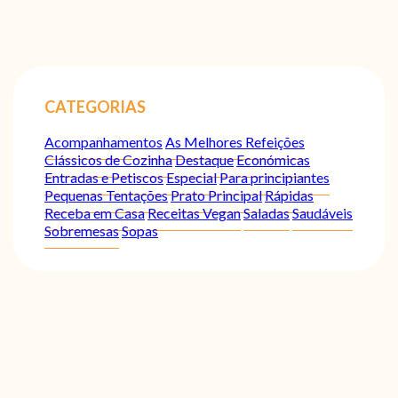
CATEGORIAS
Acompanhamentos
As Melhores Refeições
Clássicos de Cozinha
Destaque
Económicas
Entradas e Petiscos
Especial
Para principiantes
Pequenas Tentações
Prato Principal
Rápidas
Receba em Casa
Receitas Vegan
Saladas
Saudáveis
Sobremesas
Sopas