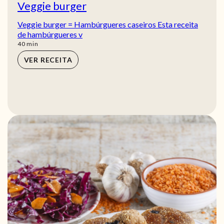
Veggie burger
Veggie burger = Hambúrgueres caseiros Esta receita
de hambúrgueres v
min
40
min
VER RECEITA