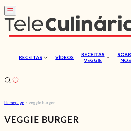
RECEITAS
SOBR
RECEITAS
VÍDEOS
VEGGIE
NÓ
Homepage
>
veggie burger
RECEITAS
VEGGIE BURGER
VÍDEOS