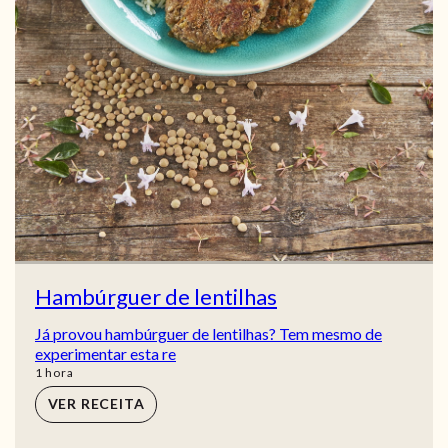
Hambúrguer de lentilhas
Já provou hambúrguer de lentilhas? Tem mesmo de
experimentar esta re
hora
1
hora
VER RECEITA