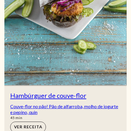
Hambúrguer de couve-flor
Couve-flor no pão! Pão de alfarroba, molho de iogurte
e pepino, quin
min
45
min
VER RECEITA