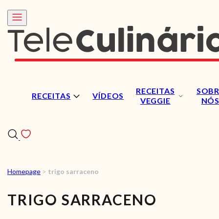
RECEITAS
SOBR
RECEITAS
VÍDEOS
VEGGIE
NÓ
Homepage
>
trigo sarraceno
RECEITAS
TRIGO SARRACENO
VÍDEOS