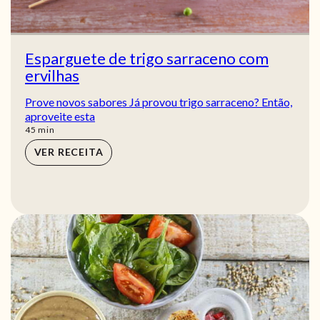
Esparguete de trigo sarraceno com
ervilhas
Prove novos sabores Já provou trigo sarraceno? Então,
aproveite esta
min
45
min
VER RECEITA