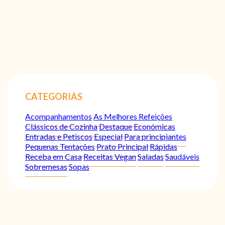
CATEGORIAS
Acompanhamentos
As Melhores Refeições
Clássicos de Cozinha
Destaque
Económicas
Entradas e Petiscos
Especial
Para principiantes
Pequenas Tentações
Prato Principal
Rápidas
Receba em Casa
Receitas Vegan
Saladas
Saudáveis
Sobremesas
Sopas