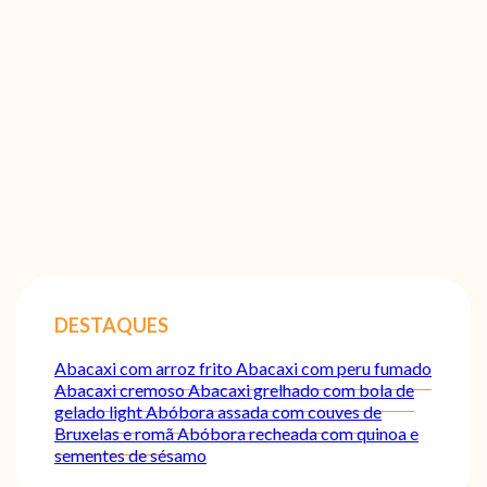
DESTAQUES
Abacaxi com arroz frito
Abacaxi com peru fumado
Abacaxi cremoso
Abacaxi grelhado com bola de
gelado light
Abóbora assada com couves de
Bruxelas e romã
Abóbora recheada com quinoa e
sementes de sésamo