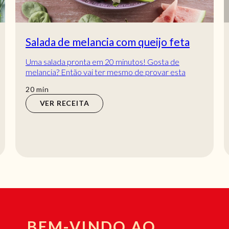
Salada de melancia com queijo feta
Uma salada pronta em 20 minutos! Gosta de
melancia? Então vai ter mesmo de provar esta
salada de melancia com queijo feta! Com
min
20
min
espinafres, p...
VER RECEITA
BEM-VINDO AO