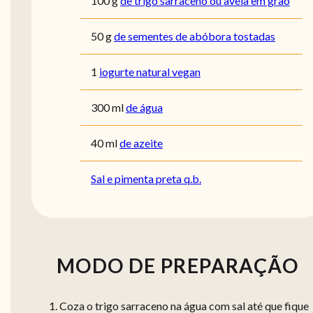
100
g
de trigo sarraceno ou aveia em grão
50
g
de sementes de abóbora tostadas
1
iogurte natural vegan
300
ml
de água
40
ml
de azeite
Sal e pimenta preta q.b.
MODO DE PREPARAÇÃO
Coza o trigo sarraceno na água com sal até que fique