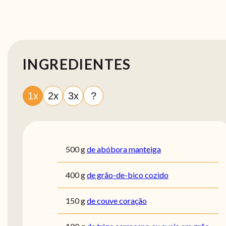
INGREDIENTES
1x
2x
3x
?
500
g
de abóbora manteiga
400
g
de grão-de-bico cozido
150
g
de couve coração