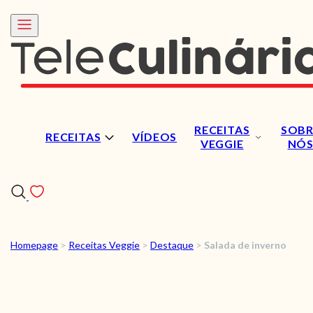
RECEITAS
SOBR
RECEITAS
VÍDEOS
VEGGIE
NÓ
Homepage
>
Receitas Veggie
>
Destaque
>
Salada de inverno
RECEITAS
VÍDEOS