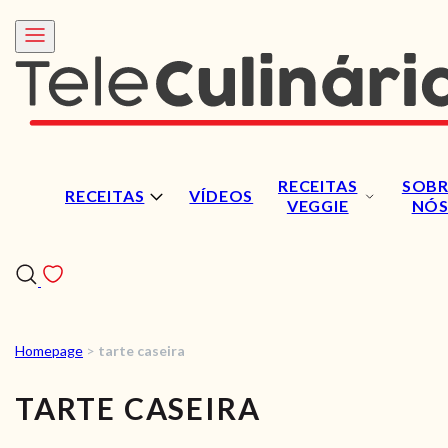
RECEITAS
SOBR
RECEITAS
VÍDEOS
VEGGIE
NÓ
Homepage
>
tarte caseira
RECEITAS
TARTE CASEIRA
VÍDEOS