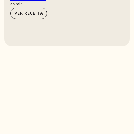
min
55
min
VER RECEITA