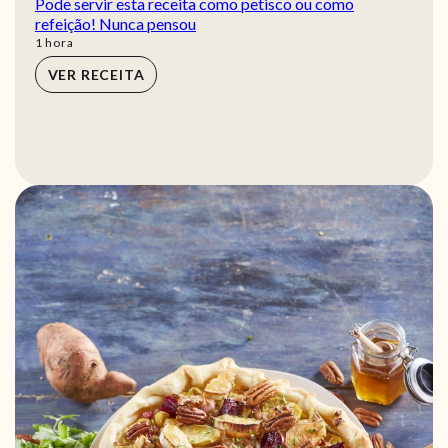
Pode servir esta receita como petisco ou como
refeição! Nunca pensou
hora
1
hora
VER RECEITA