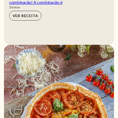
combinação! A combinação d
min
50
min
VER RECEITA