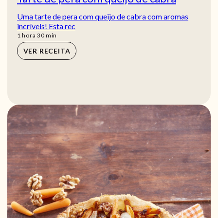
Uma tarte de pera com queijo de cabra com aromas
incríveis! Esta rec
hora
min
1
hora
30
min
VER RECEITA