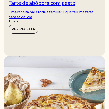
Tarte de abóbora com pesto
Uma receita para toda a família! E que tal uma tarte
para se delicia
hora
1
hora
VER RECEITA