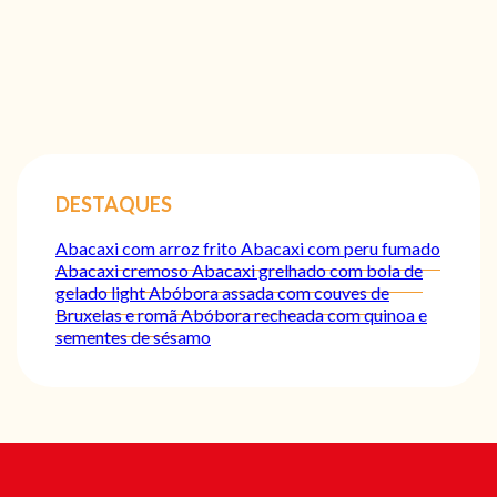
DESTAQUES
Abacaxi com arroz frito
Abacaxi com peru fumado
Abacaxi cremoso
Abacaxi grelhado com bola de
gelado light
Abóbora assada com couves de
Bruxelas e romã
Abóbora recheada com quinoa e
sementes de sésamo