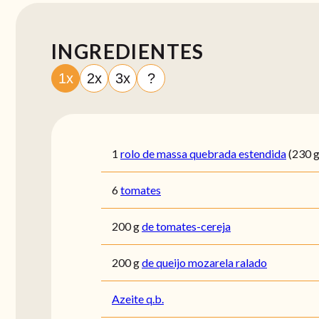
INGREDIENTES
1x
2x
3x
?
1
rolo de massa quebrada estendida
(230 g
6
tomates
200
g
de tomates-cereja
200
g
de queijo mozarela ralado
Azeite q.b.