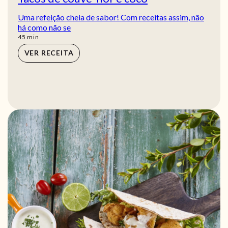
Uma refeição cheia de sabor! Com receitas assim, não
há como não se
min
45
min
VER RECEITA