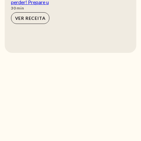
perder! Prepare u
min
30
min
VER RECEITA