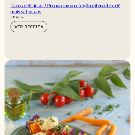
Tacos deliciosos! Prepare uma refeição diferente e dê
mais sabor aos
min
50
min
VER RECEITA