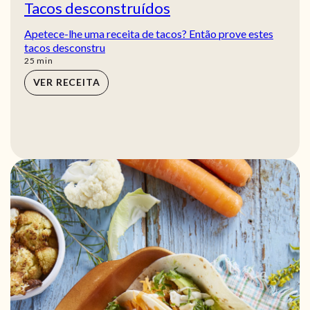
Tacos desconstruídos
Apetece-lhe uma receita de tacos? Então prove estes
tacos desconstru
min
25
min
VER RECEITA