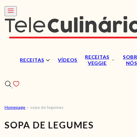
RECEITAS
SOBR
RECEITAS
VÍDEOS
VEGGIE
NÓ
Homepage
>
sopa de legumes
RECEITAS
SOPA DE LEGUMES
VÍDEOS