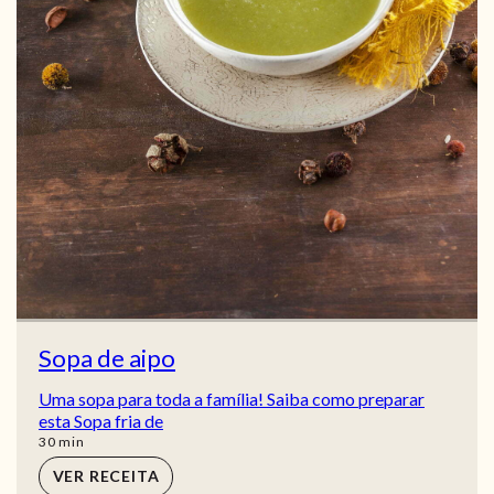
Sopa de aipo
Uma sopa para toda a família! Saiba como preparar
esta Sopa fria de
min
30
min
VER RECEITA