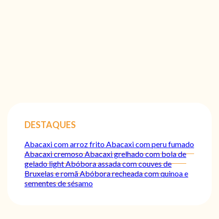
DESTAQUES
Abacaxi com arroz frito
Abacaxi com peru fumado
Abacaxi cremoso
Abacaxi grelhado com bola de
gelado light
Abóbora assada com couves de
Bruxelas e romã
Abóbora recheada com quinoa e
sementes de sésamo