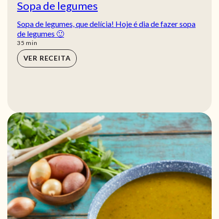
Sopa de legumes
Sopa de legumes, que delícia! Hoje é dia de fazer sopa
de legumes 🙂
min
35
min
VER RECEITA