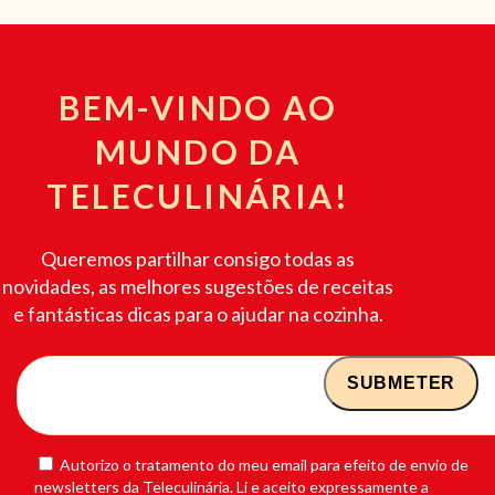
BEM-VINDO AO
MUNDO DA
TELECULINÁRIA!
Queremos partilhar consigo todas as
novidades, as melhores sugestões de receitas
e fantásticas dicas para o ajudar na cozinha.
Autorizo o tratamento do meu email para efeito de envio de
newsletters da Teleculinária. Li e aceito expressamente a