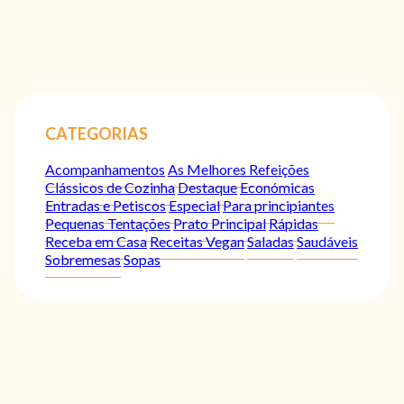
CATEGORIAS
Acompanhamentos
As Melhores Refeições
Clássicos de Cozinha
Destaque
Económicas
Entradas e Petiscos
Especial
Para principiantes
Pequenas Tentações
Prato Principal
Rápidas
Receba em Casa
Receitas Vegan
Saladas
Saudáveis
Sobremesas
Sopas