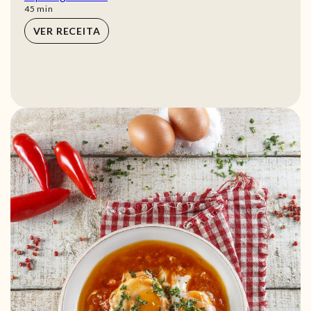
min
45
min
VER RECEITA