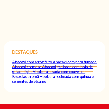
DESTAQUES
Abacaxi com arroz frito
Abacaxi com peru fumado
Abacaxi cremoso
Abacaxi grelhado com bola de
gelado light
Abóbora assada com couves de
Bruxelas e romã
Abóbora recheada com quinoa e
sementes de sésamo