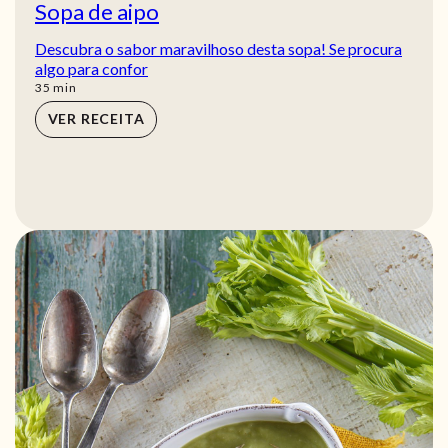
Sopa de aipo
Descubra o sabor maravilhoso desta sopa! Se procura
algo para confor
min
35
min
VER RECEITA