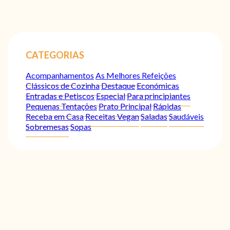
CATEGORIAS
Acompanhamentos
As Melhores Refeições
Clássicos de Cozinha
Destaque
Económicas
Entradas e Petiscos
Especial
Para principiantes
Pequenas Tentações
Prato Principal
Rápidas
Receba em Casa
Receitas Vegan
Saladas
Saudáveis
Sobremesas
Sopas