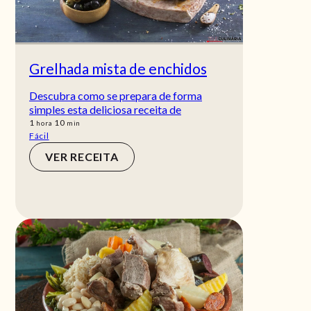
Grelhada mista de enchidos
Descubra como se prepara de forma
simples esta deliciosa receita de
hora
min
1
10
hora
min
Fácil
VER RECEITA