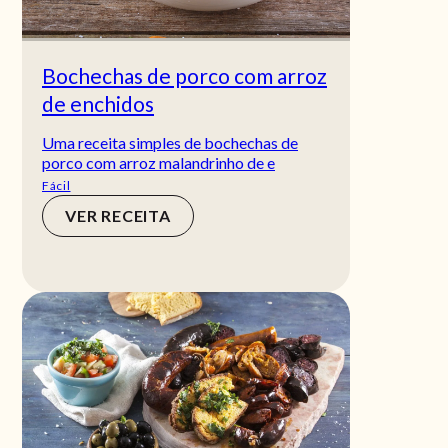
Bochechas de porco com arroz
de enchidos
Uma receita simples de bochechas de
porco com arroz malandrinho de e
Fácil
VER RECEITA