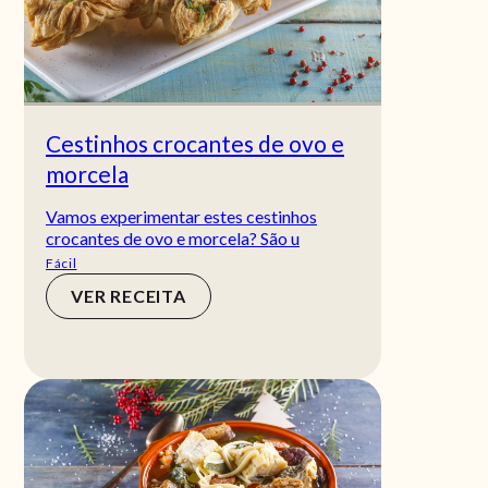
Cestinhos crocantes de ovo e
morcela
Vamos experimentar estes cestinhos
crocantes de ovo e morcela? São u
Fácil
VER RECEITA