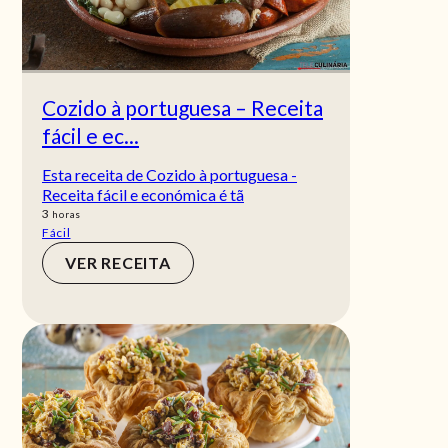
Cozido à portuguesa – Receita
fácil e ec...
Esta receita de Cozido à portuguesa -
Receita fácil e económica é tã
horas
3
horas
Fácil
VER RECEITA