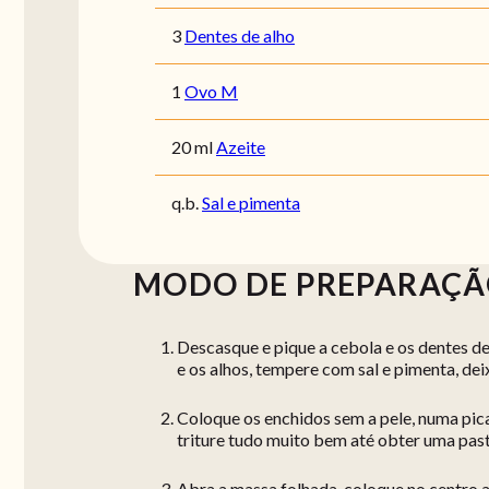
3
Dentes de alho
1
Ovo M
20 ml
Azeite
q.b.
Sal e pimenta
MODO DE PREPARAÇ
Descasque e pique a cebola e os dentes de 
e os alhos, tempere com sal e pimenta, deix
Coloque os enchidos sem a pele, numa pica
triture tudo muito bem até obter uma past
Abra a massa folhada, coloque no centro a