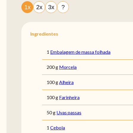
1x
2x
3x
?
Ingredientes
1
Embalagem de massa folhada
200 g
Morcela
100 g
Alheira
100 g
Farinheira
50 g
Uvas passas
1
Cebola