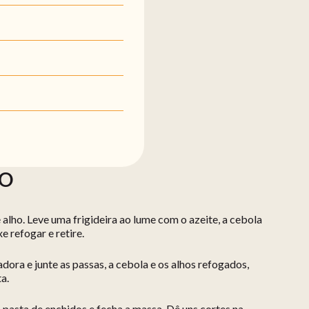
ÃO
alho. Leve uma frigideira ao lume com o azeite, a cebola
e refogar e retire.
dora e junte as passas, a cebola e os alhos refogados,
a.
 pasta de enchidos e fecha a massa. Dê uns cortes na