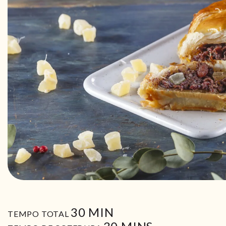
MIN
30
MIN
TEMPO TOTAL
MIN