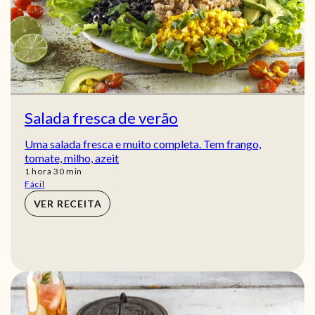
Salada fresca de verão
Uma salada fresca e muito completa. Tem frango,
tomate, milho, azeit
hora
min
1
hora
30
min
Fácil
VER RECEITA