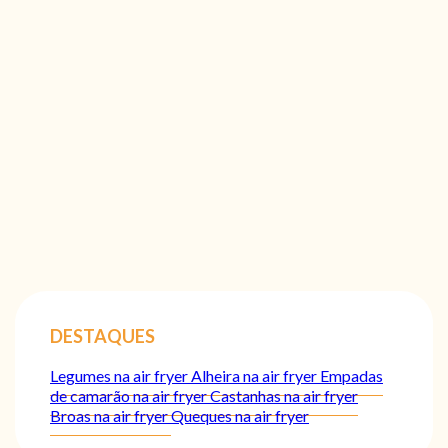
DESTAQUES
Legumes na air fryer
Alheira na air fryer
Empadas
de camarão na air fryer
Castanhas na air fryer
Broas na air fryer
Queques na air fryer