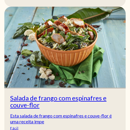
Salada de frango com espinafres e
couve-flor
Esta salada de frango com espinafres e couve-flor é
uma receita impe
Fácil