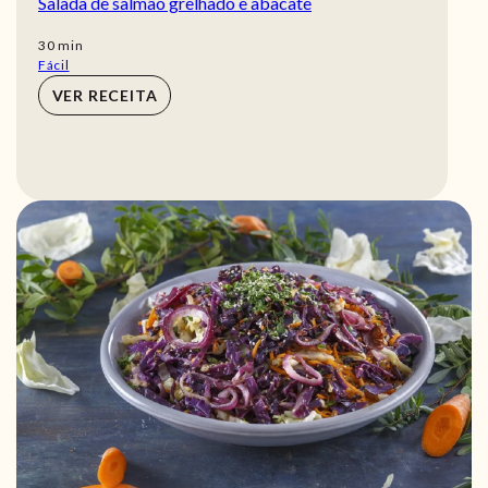
Salada de salmão grelhado e abacate
min
30
min
Fácil
VER RECEITA