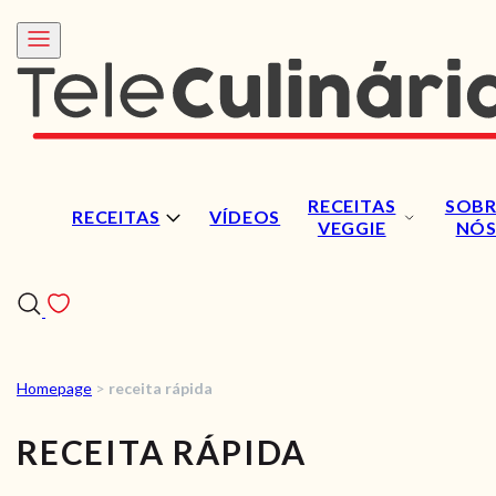
RECEITAS
SOBR
RECEITAS
VÍDEOS
VEGGIE
NÓ
Homepage
>
receita rápida
RECEITAS
RECEITA RÁPIDA
VÍDEOS