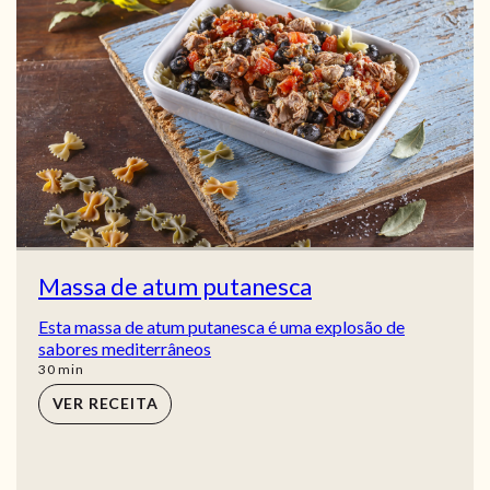
Massa de atum putanesca
Esta massa de atum putanesca é uma explosão de
sabores mediterrâneos
min
30
min
VER RECEITA