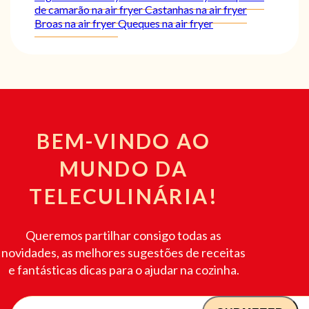
de camarão na air fryer
Castanhas na air fryer
Broas na air fryer
Queques na air fryer
BEM-VINDO AO
MUNDO DA
TELECULINÁRIA!
Queremos partilhar consigo todas as
novidades, as melhores sugestões de receitas
e fantásticas dicas para o ajudar na cozinha.