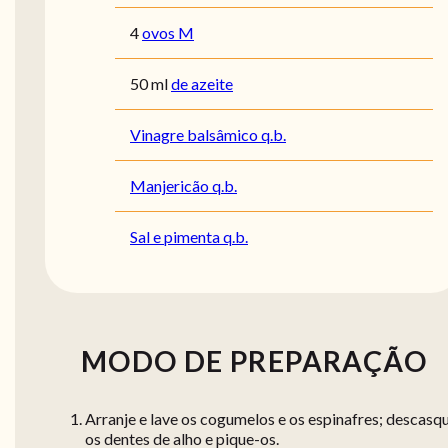
4
ovos M
50
ml
de azeite
Vinagre balsâmico q.b.
Manjericão q.b.
Sal e pimenta q.b.
MODO DE PREPARAÇÃO
Arranje e lave os cogumelos e os espinafres; descasq
os dentes de alho e pique-os.