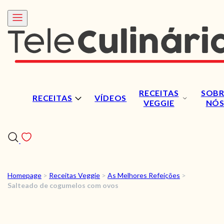
RECEITAS
SOBR
RECEITAS
VÍDEOS
VEGGIE
NÓ
Homepage
>
Receitas Veggie
>
As Melhores Refeições
>
RECEITAS
Salteado de cogumelos com ovos
VÍDEOS