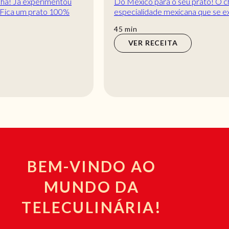
Do México para o seu prato! O chili é uma
especialidade mexicana que se expandiu para todo
o mundo. Esta receita de Chili vegetariano é para...
min
45
min
VER RECEITA
BEM-VINDO AO
MUNDO DA
TELECULINÁRIA!