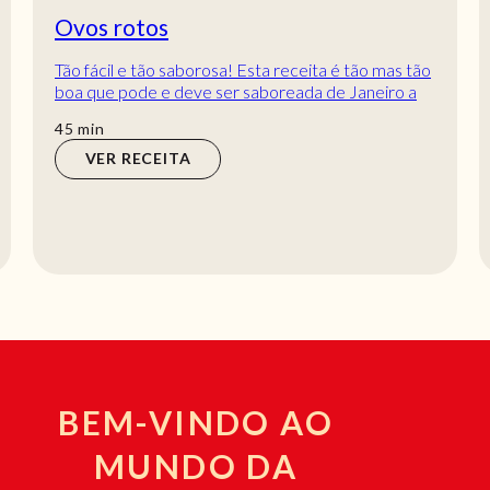
Ovos rotos
Tão fácil e tão saborosa! Esta receita é tão mas tão
boa que pode e deve ser saboreada de Janeiro a
Dezembro… Sabe sempre bem ! Os sabores d...
min
45
min
VER RECEITA
BEM-VINDO AO
MUNDO DA