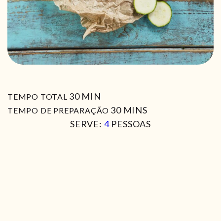
MIN
30
MIN
TEMPO TOTAL
MIN
30
MINS
TEMPO DE PREPARAÇÃO
SERVE:
4
PESSOAS