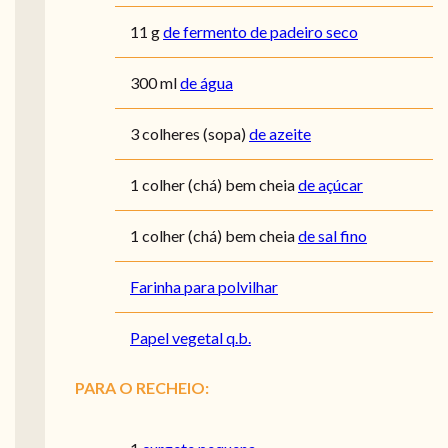
11
g
de fermento de padeiro seco
300
ml
de água
3
colheres (sopa)
de azeite
1
colher (chá) bem cheia
de açúcar
1
colher (chá) bem cheia
de sal fino
Farinha para polvilhar
Papel vegetal q.b.
PARA O RECHEIO: