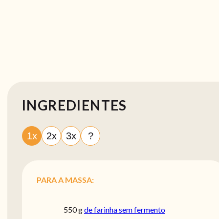
INGREDIENTES
1x
2x
3x
?
PARA A MASSA:
550
g
de farinha sem fermento