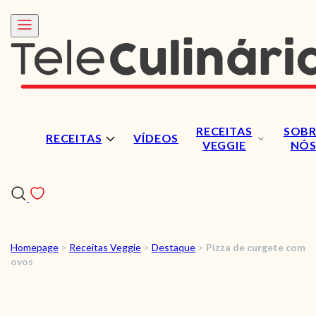
RECEITAS
SOBR
RECEITAS
VÍDEOS
VEGGIE
NÓ
Homepage
>
Receitas Veggie
>
Destaque
>
Pizza de curgete com
RECEITAS
ovos
VÍDEOS