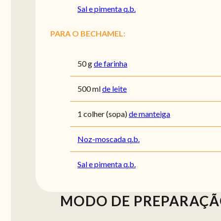
Sal e pimenta q.b.
PARA O BECHAMEL:
50
g
de farinha
500
ml
de leite
1
colher (sopa)
de manteiga
Noz-moscada q.b.
Sal e pimenta q.b.
MODO DE PREPARAÇ