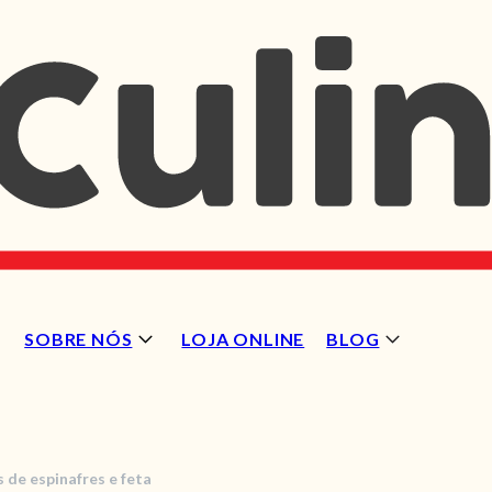
SOBRE NÓS
LOJA ONLINE
BLOG
 de espinafres e feta