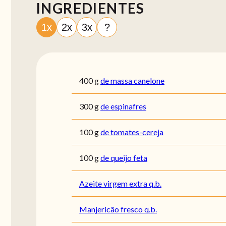
INGREDIENTES
1x
2x
3x
?
400
g
de massa canelone
300
g
de espinafres
100
g
de tomates-cereja
100
g
de queijo feta
Azeite virgem extra q.b.
Manjericão fresco q.b.