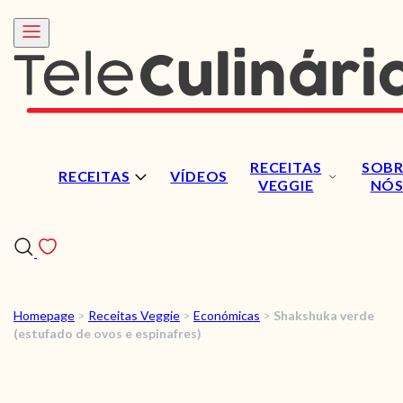
RECEITAS
SOBR
RECEITAS
VÍDEOS
VEGGIE
NÓ
Homepage
>
Receitas Veggie
>
Económicas
>
Shakshuka verde
RECEITAS
(estufado de ovos e espinafres)
VÍDEOS