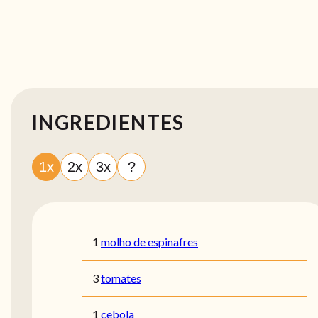
INGREDIENTES
1x
2x
3x
?
1
molho de espinafres
3
tomates
1
cebola