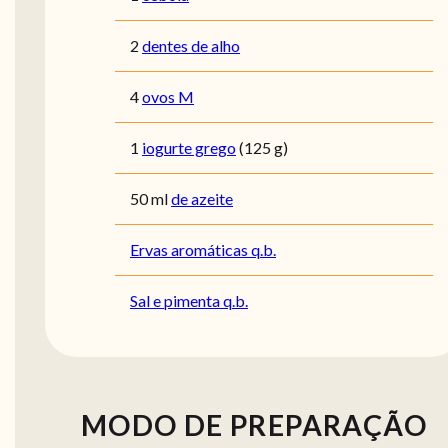
2
dentes de alho
4
ovos M
1
iogurte grego
(125 g)
50
ml
de azeite
Ervas aromáticas q.b.
Sal e pimenta q.b.
MODO DE PREPARAÇÃO