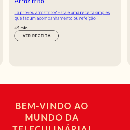
Arroz frito
Já provou arroz frito? Esta é uma receita simples
que faz um acompanhamento ou refeição
fantásticos! Vai adorar os sabores deste prato tão
min
45
min
d...
VER RECEITA
BEM-VINDO AO
MUNDO DA
TELECULINÁRIA!