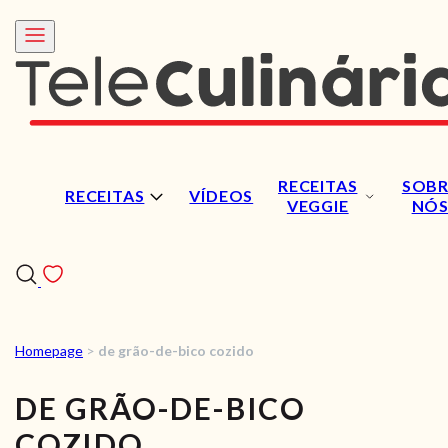
RECEITAS
SOBR
RECEITAS
VÍDEOS
VEGGIE
NÓ
Homepage
>
de grão-de-bico cozido
RECEITAS
DE GRÃO-DE-BICO
VÍDEOS
COZIDO