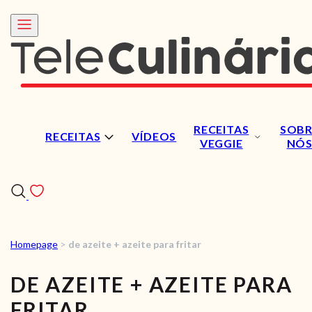
RECEITAS
SOBR
RECEITAS
VÍDEOS
VEGGIE
NÓ
Homepage
>
de azeite + azeite para fritar
RECEITAS
DE AZEITE + AZEITE PARA
VÍDEOS
FRITAR