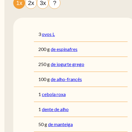
1x
2x
3x
?
3
ovos L
200
g
de espinafres
250
g
de iogurte grego
100
g
de alho-francês
1
cebola roxa
1
dente de alho
50
g
de manteiga