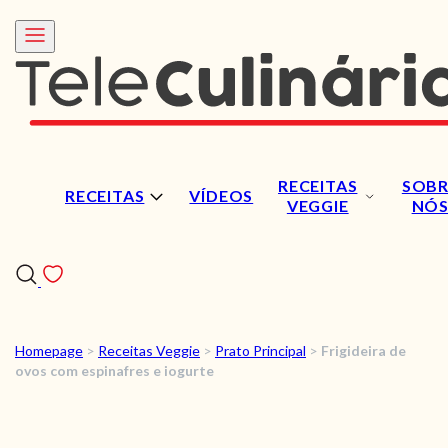
RECEITAS
SOBR
RECEITAS
VÍDEOS
VEGGIE
NÓ
Homepage
>
Receitas Veggie
>
Prato Principal
>
Frigideira de
RECEITAS
ovos com espinafres e iogurte
VÍDEOS