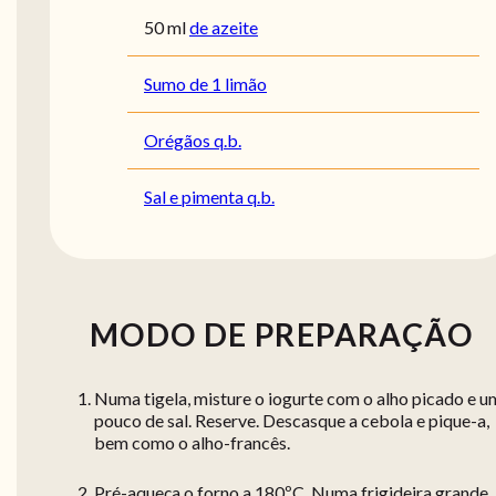
50
ml
de azeite
Sumo de 1 limão
Orégãos q.b.
Sal e pimenta q.b.
MODO DE PREPARAÇÃO
Numa tigela, misture o iogurte com o alho picado e u
pouco de sal. Reserve. Descasque a cebola e pique-a,
bem como o alho-francês.
Pré-aqueça o forno a 180ºC. Numa frigideira grande,