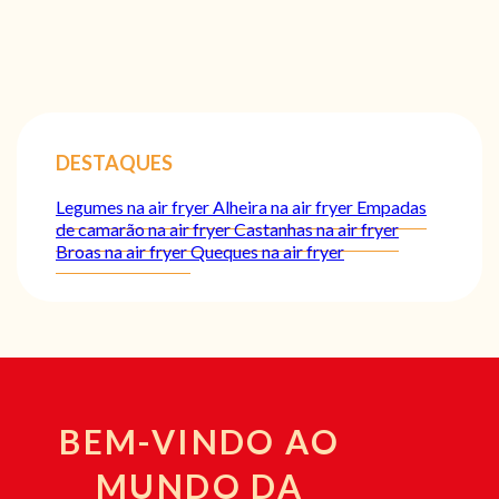
DESTAQUES
Legumes na air fryer
Alheira na air fryer
Empadas
de camarão na air fryer
Castanhas na air fryer
Broas na air fryer
Queques na air fryer
BEM-VINDO AO
MUNDO DA