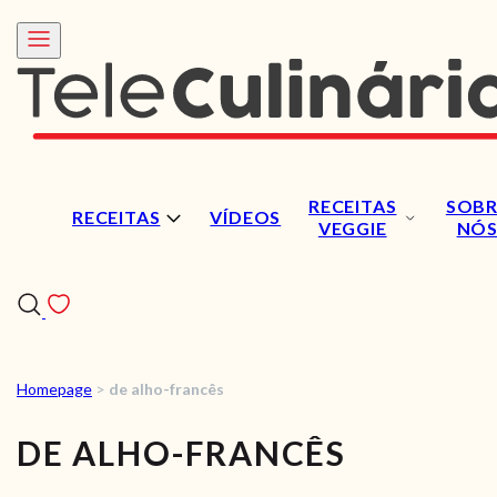
RECEITAS
SOBR
RECEITAS
VÍDEOS
VEGGIE
NÓ
Homepage
>
de alho-francês
RECEITAS
DE ALHO-FRANCÊS
VÍDEOS