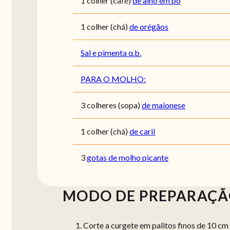
1
colher (café)
de alho em pó
1
colher (chá)
de orégãos
Sal e pimenta q.b.
PARA O MOLHO:
3
colheres (sopa)
de maionese
1
colher (chá)
de caril
3
gotas de molho picante
MODO DE PREPARAÇ
Corte a curgete em palitos finos de 10 cm