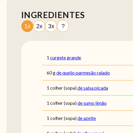
INGREDIENTES
1x
2x
3x
?
1
curgete grande
60
g
de queijo parmesão ralado
1
colher (sopa)
de salsa picada
1
colher (sopa)
de sumo limão
1
colher (sopa)
de azeite