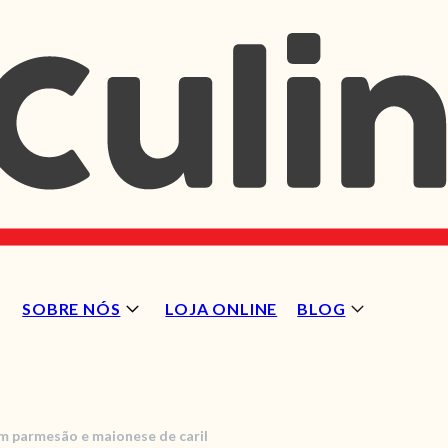
SOBRE NÓS
LOJA ONLINE
BLOG
m parmesão e maionese de caril