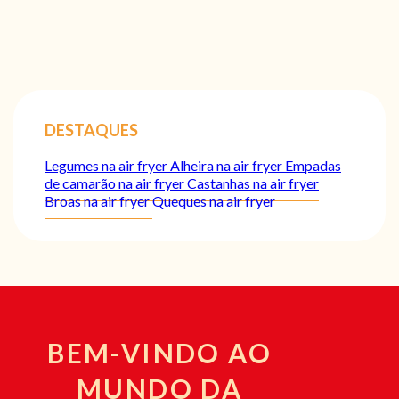
DESTAQUES
Legumes na air fryer
Alheira na air fryer
Empadas
de camarão na air fryer
Castanhas na air fryer
Broas na air fryer
Queques na air fryer
BEM-VINDO AO
MUNDO DA