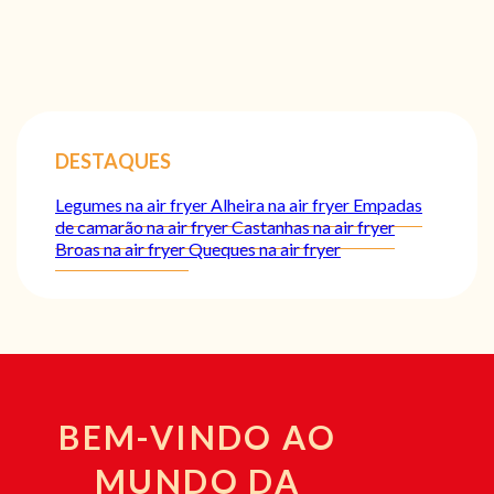
DESTAQUES
Legumes na air fryer
Alheira na air fryer
Empadas
de camarão na air fryer
Castanhas na air fryer
Broas na air fryer
Queques na air fryer
BEM-VINDO AO
MUNDO DA