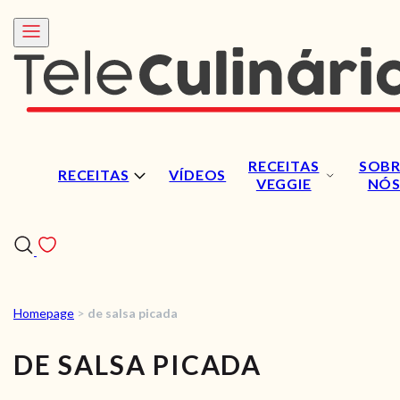
RECEITAS
SOBR
RECEITAS
VÍDEOS
VEGGIE
NÓ
Homepage
>
de salsa picada
RECEITAS
DE SALSA PICADA
VÍDEOS