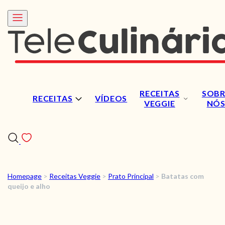
RECEITAS
SOBR
RECEITAS
VÍDEOS
VEGGIE
NÓ
Homepage
>
Receitas Veggie
>
Prato Principal
>
Batatas com
RECEITAS
queijo e alho
VÍDEOS