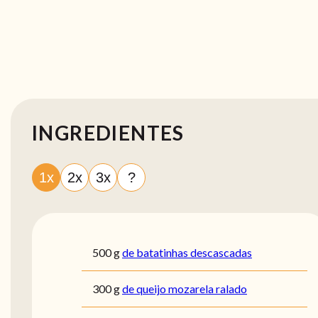
INGREDIENTES
1x
2x
3x
?
500
g
de batatinhas descascadas
300
g
de queijo mozarela ralado