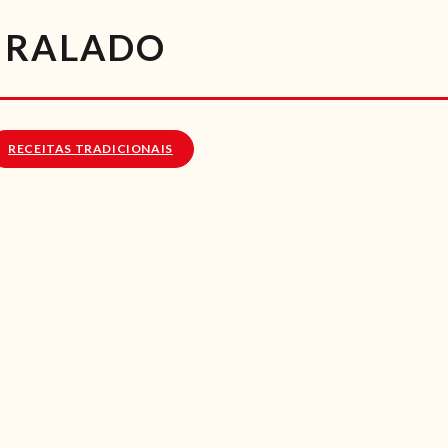
RECEITAS
A RALADO
VÍDEOS
RECEITAS VEGGIE
RECEITAS TRADICIONAIS
SOBRE NÓS
LOJA ONLINE
BLOG