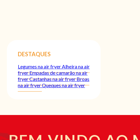
DESTAQUES
Legumes na air fryer
Alheira na air
fryer
Empadas de camarão na air
fryer
Castanhas na air fryer
Broas
na air fryer
Queques na air fryer