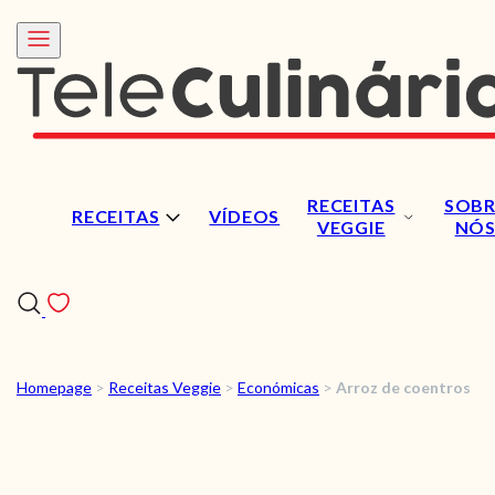
RECEITAS
SOBR
RECEITAS
VÍDEOS
VEGGIE
NÓ
Homepage
>
Receitas Veggie
>
Económicas
>
Arroz de coentros
RECEITAS
VÍDEOS