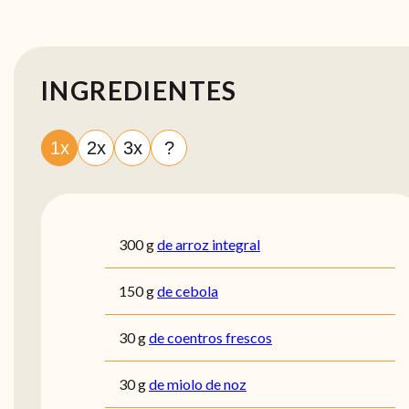
INGREDIENTES
1x
2x
3x
?
300
g
de arroz integral
150
g
de cebola
30
g
de coentros frescos
30
g
de miolo de noz