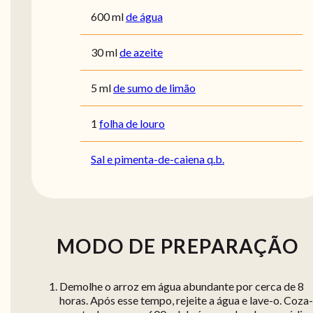
600
ml
de água
30
ml
de azeite
5
ml
de sumo de limão
1
folha de louro
Sal e pimenta-de-caiena q.b.
MODO DE PREPARAÇÃO
Demolhe o arroz em água abundante por cerca de 8
horas. Após esse tempo, rejeite a água e lave-o. Coza