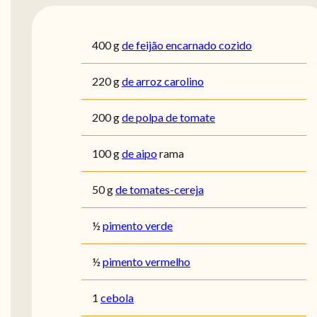
400
g
de feijão encarnado cozido
220
g
de arroz carolino
200
g
de polpa de tomate
100
g
de aipo
rama
50
g
de tomates-cereja
½
pimento verde
½
pimento vermelho
1
cebola