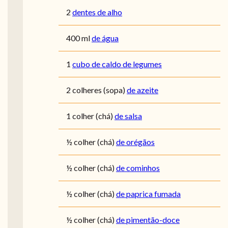
2
dentes de alho
400
ml
de água
1
cubo de caldo de legumes
2
colheres (sopa)
de azeite
1
colher (chá)
de salsa
½
colher (chá)
de orégãos
½
colher (chá)
de cominhos
½
colher (chá)
de paprica fumada
½
colher (chá)
de pimentão-doce