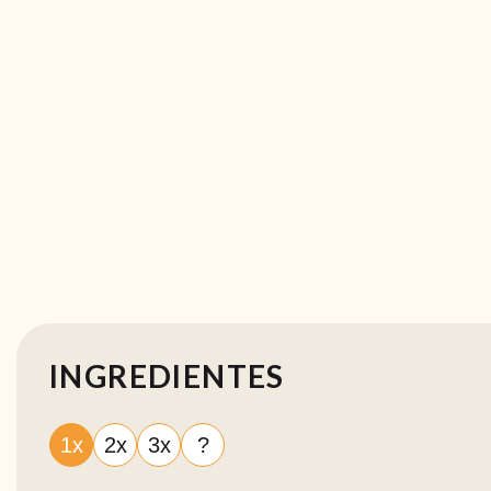
INGREDIENTES
1x
2x
3x
?