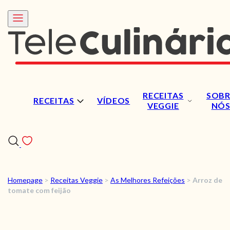
RECEITAS
SOBR
RECEITAS
VÍDEOS
VEGGIE
NÓ
Homepage
>
Receitas Veggie
>
As Melhores Refeições
>
Arroz de
RECEITAS
tomate com feijão
VÍDEOS