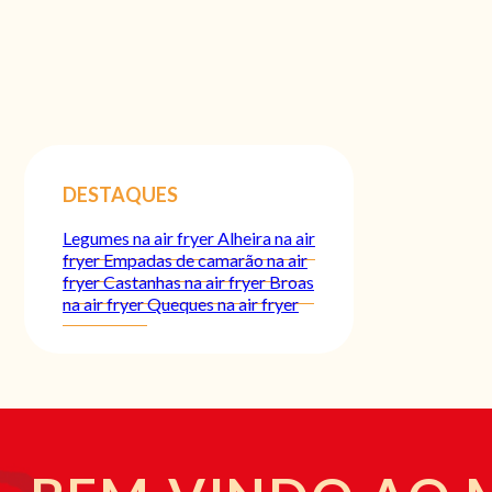
DESTAQUES
Legumes na air fryer
Alheira na air
fryer
Empadas de camarão na air
fryer
Castanhas na air fryer
Broas
na air fryer
Queques na air fryer