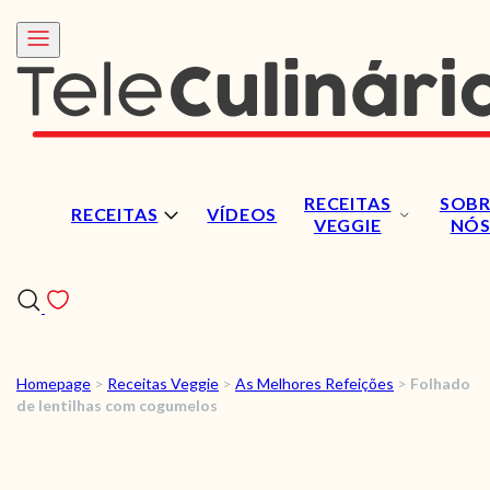
RECEITAS
SOBR
RECEITAS
VÍDEOS
VEGGIE
NÓ
Homepage
>
Receitas Veggie
>
As Melhores Refeições
>
Folhado
RECEITAS
de lentilhas com cogumelos
VÍDEOS