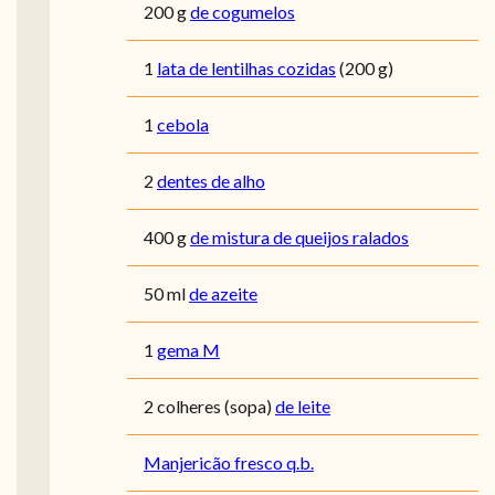
200
g
de cogumelos
1
lata de lentilhas cozidas
(200 g)
1
cebola
2
dentes de alho
400
g
de mistura de queijos ralados
50
ml
de azeite
1
gema M
2
colheres (sopa)
de leite
Manjericão fresco q.b.