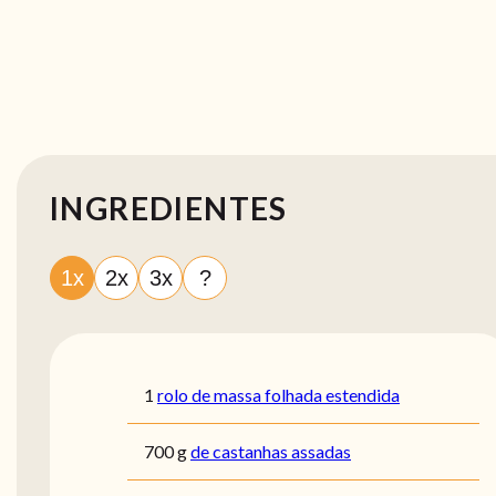
INGREDIENTES
1x
2x
3x
?
1
rolo de massa folhada estendida
700
g
de castanhas assadas