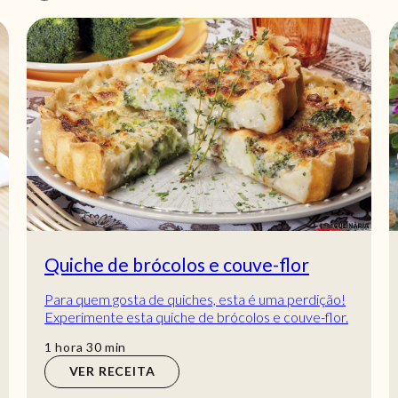
Quiche de brócolos e couve-flor
Para quem gosta de quiches, esta é uma perdição!
Experimente esta quiche de brócolos e couve-flor.
Esta receita de quiche de brócolos e couv...
hora
min
1
hora
30
min
VER RECEITA